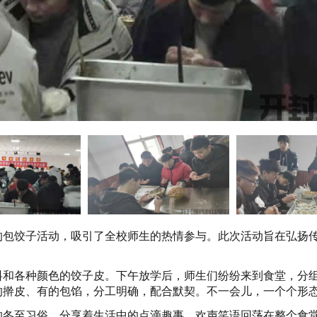
的包饺子活动，吸引了全校师生的热情参与。此次活动旨在弘扬
料和各种颜色的饺子皮。下午放学后，师生们纷纷来到食堂，分
的擀皮、有的包馅，分工明确，配合默契。不一会儿，一个个形
的冬至习俗，分享着生活中的点滴趣事，欢声笑语回荡在整个食