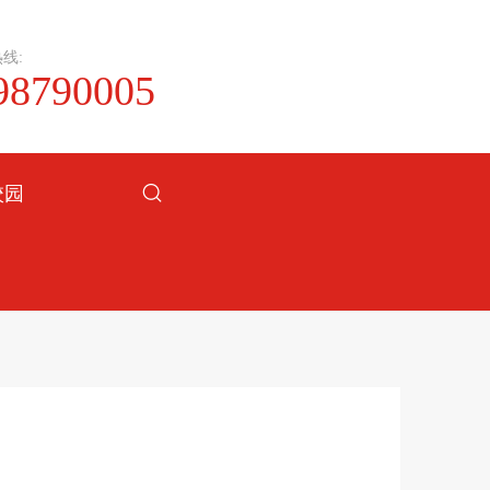
线:
98790005
校园